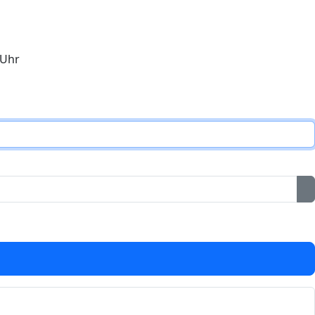
 Uhr
P