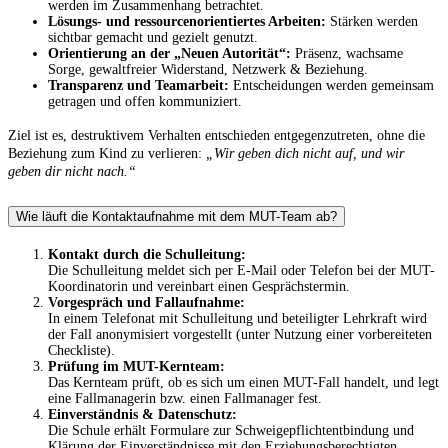
werden im Zusammenhang betrachtet.
Lösungs- und ressourcenorientiertes Arbeiten:
Stärken werden
sichtbar gemacht und gezielt genutzt.
Orientierung an der „Neuen Autorität“:
Präsenz, wachsame
Sorge, gewaltfreier Widerstand, Netzwerk & Beziehung.
Transparenz und Teamarbeit:
Entscheidungen werden gemeinsam
getragen und offen kommuniziert.
Ziel ist es, destruktivem Verhalten entschieden entgegenzutreten, ohne die
Beziehung zum Kind zu verlieren:
„Wir geben dich nicht auf, und wir
geben dir nicht nach.“
Wie läuft die Kontaktaufnahme mit dem MUT-Team ab?
Kontakt durch die Schulleitung:
Die Schulleitung meldet sich per E-Mail oder Telefon bei der MUT-
Koordinatorin und vereinbart einen Gesprächstermin.
Vorgespräch und Fallaufnahme:
In einem Telefonat mit Schulleitung und beteiligter Lehrkraft wird
der Fall anonymisiert vorgestellt (unter Nutzung einer vorbereiteten
Checkliste).
Prüfung im MUT-Kernteam:
Das Kernteam prüft, ob es sich um einen MUT-Fall handelt, und legt
eine Fallmanagerin bzw. einen Fallmanager fest.
Einverständnis & Datenschutz:
Die Schule erhält Formulare zur Schweigepflichtentbindung und
Klärung der Einverständnisse mit den Erziehungsberechtigten.