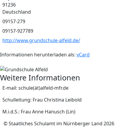
91236
Deutschland
Telefon
09157-279
Fax
09157-927789
Website
http://www.grundschule-alfeld.de/
Informationen herunterladen als:
vCard
Weitere Informationen
Weitere Informationen
E-mail: schule(ät)alfeld-mfr.de
Schulleitung: Frau Christina Leibold
M.i.d.S.: Frau Anne Hanusch (Lin)
© Staatliches Schulamt im Nürnberger Land 2026