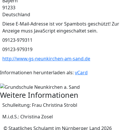
Bayern
91233
Deutschland
E-Mail
Diese E-Mail-Adresse ist vor Spambots geschützt! Zur
Anzeige muss JavaScript eingeschaltet sein.
Telefon
09123-979311
Fax
09123-979319
Website
http://www.gs-neunkirchen-am-sand.de
Informationen herunterladen als:
vCard
Weitere Informationen
Weitere Informationen
Schulleitung: Frau Christina Strobl
M.i.d.S.: Christina Zosel
© Staatliches Schulamt im Nürnberger Land 2026